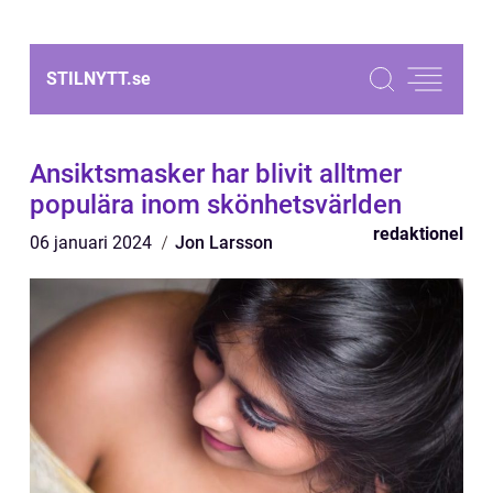
STILNYTT.
se
Ansiktsmasker har blivit alltmer
populära inom skönhetsvärlden
redaktionel
06 januari 2024
Jon Larsson