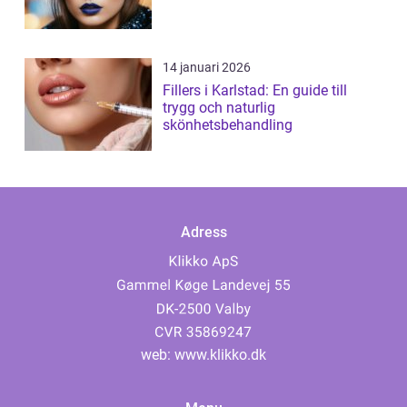
14 januari 2026
Fillers i Karlstad: En guide till
trygg och naturlig
skönhetsbehandling
Adress
web:
www.klikko.dk