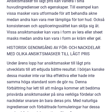
Ansiktsmasker till lågt pris kan variera i sina
huvudingredienser och egenskaper. Till exempel kan
vissa masker vara utformade för att behandla akne
medan andra kan vara mer lämpliga för torr hud. Också
konsistensen och appliceringssättet kan skilja sig åt.
Vissa ansiktsmasker kan vara i form av lera eller sheet
masks medan andra kan vara i form av kräm eller gel.
HISTORISK GENOMGÅNG AV FÖR- OCH NACKDELAR
MED OLIKA ANSIKTSMASKER TILL LÅGT PRIS
Under årens lopp har ansiktsmasker till lågt pris
utvecklats till att erbjuda bättre resultat. I början kanske
dessa masker inte var lika effektiva eller hade inte
samma höga standard som de gör nu. Denna
förbättring har lett till att många kommer att bedöma
prisvärda ansiktsmasker på sina verkliga fördelar och
nackdelar snarare än bara deras pris. Med naturliga
ingredienser och förbättrade formuleringar har dessa