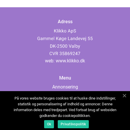
Adress
web:
www.klikko.dk
Menu
Annonsering
Om oss
På vores website bruges cookies til at huske dine indstillinger,
Cookies
statistik og personalisering af indhold og annoncer. Denne
information deles med tredjepart. Ved fortsat brug af websiden
Kontakta oss
godkender du cookiepolitikken.
Sitemap
Ok
Privatlivspolitik