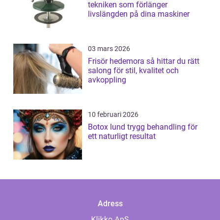
tekniken som förlänger
livslängden på dina maskiner
03 mars 2026
Frisör hedemora så hittar du rätt
salong för stil, kvalitet och
avkoppling
10 februari 2026
Botox lund trygg behandling för
ett naturligt resultat
Adress