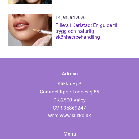
14 januari 2026
Fillers i Karlstad: En guide till
trygg och naturlig
skönhetsbehandling
Adress
web:
www.klikko.dk
Menu