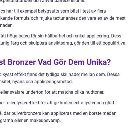
expertutlåtanden och användarrecensioner.
s har till exempel betygsatts som bäst i test av flera
äckande formula och mjuka textur anses den vara en av de mest
knaden.
t höga betyg för sin hållbarhet och enkel applicering. Dess
lig färg och skulptera ansiktsdrag, gör den till ett populärt val
äst Bronzer Vad Gör Dem Unika?
solkysst effekt finns det tydliga skillnader mellan dem. Dessa
tensitet, nyans och appliceringsmetod.
ller svalare underton för att matcha olika hudtoner.
 eller lystereffekt för att ge huden extra lyster och glöd.
å, där pulverbronzers kan appliceras med en borste medan
ngrarna eller en makeupsvamp.