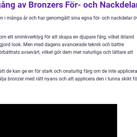
ång av Bronzers För- och Nackdela
en i många år och har genomgått sina egna för- och nackdelar ö
m ett sminkverktyg för att skapa en djupare färg, vilket ibland
tgjord look. Men med dagens avancerade teknik och bättre
rbättrats avsevärt, vilket gör dem mer naturliga och lättare att
t de kan ge en för stark och onaturlig färg om de inte applicer
 välja bronzer med rätt nyans och att applicera den i tunna skikt fö