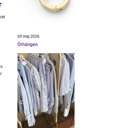
r
ver
05 maj 2026
Örhängen
as
r