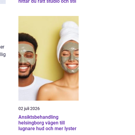
hittar du rätt studio och stil
er
lig
02 juli 2026
Ansiktsbehandling
helsingborg vägen till
lugnare hud och mer lyster