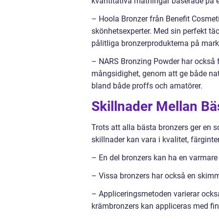
kvantitativa mätningar baserade på 
– Hoola Bronzer från Benefit Cosmetic
skönhetsexperter. Med sin perfekt t
pålitliga bronzerprodukterna på mar
– NARS Bronzing Powder har också fåt
mångsidighet, genom att ge både natur
bland både proffs och amatörer.
Skillnader Mellan B
Trots att alla bästa bronzers ger en 
skillnader kan vara i kvalitet, färgin
– En del bronzers kan ha en varmare e
– Vissa bronzers har också en skimmer-
– Appliceringsmetoden varierar ocks
krämbronzers kan appliceras med fi