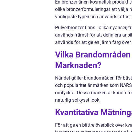
En bronzer är en kosmetisk produkt s
olika bronzerformuleringar att välja 
vanligaste typen och används oftast f
Pulverbronzer finns i olika nyanser, f
används främst för att definiera ansi
används för att ge en jämn färg över
Vilka Brandområden 
Marknaden?
När det gäller brandområden för bäst
och popularitet är märken som NARS,
omtyckta. Dessa märken är kända för
naturlig solkysst look.
Kvantitativa Mätnin
För att ge en bättre överblick över kv