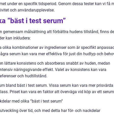
umet under en specifik tidsperiod. Genom dessa tester kan vi få 
tivitet och användarupplevelse.
ka ”bäst i test serum”
r en gemensam målsättning att förbättra hudens tillstånd, finns de
der kan inkludera:
a olika kombinationer av ingredienser som är specifikt anpassa
Några serum kan vara mer effektiva för just din hudtyp och beho
en lättare konsistens och absorberas snabbt av huden, medan
intensiv näringsgivande effekt. Valet av konsistens kan vara
referenser och hudtillstånd.
ktrum bland bäst i test serum. Vissa serum kan vara mer prisvärda
ass. Priset kan vara en faktor att överväga vid köp av ett serum
delar med olika ”bäst i test serum”
veckling över tid, och med detta har för- och nackdelar