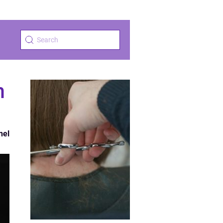
m
nel