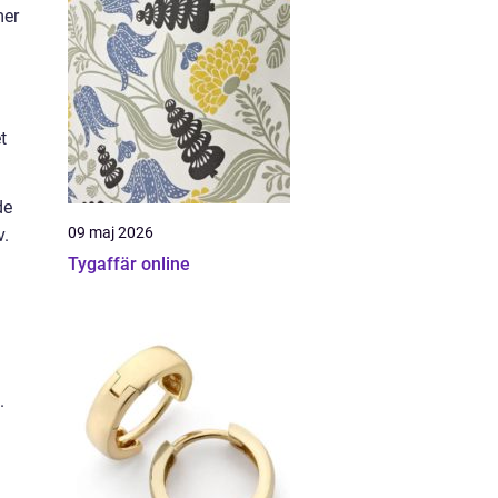
mer
t
de
09 maj 2026
v.
Tygaffär online
.