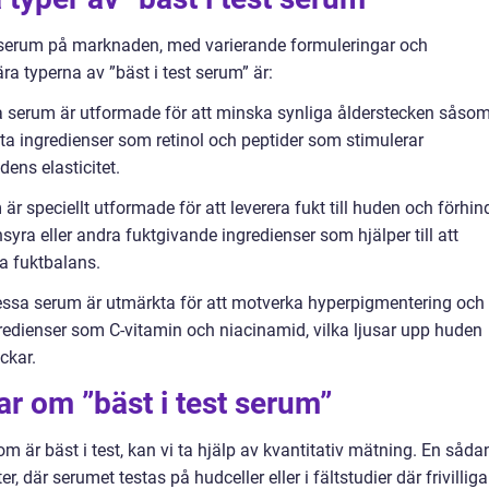
dsserum på marknaden, med varierande formuleringar och
a typerna av ”bäst i test serum” är:
serum är utformade för att minska synliga ålderstecken såso
ofta ingredienser som retinol och peptider som stimulerar
ens elasticitet.
 speciellt utformade för att leverera fukt till huden och förhin
syra eller andra fuktgivande ingredienser som hjälper till att
a fuktbalans.
ssa serum är utmärkta för att motverka hyperpigmentering och
redienser som C-vitamin och niacinamid, vilka ljusar upp huden
ckar.
ar om ”bäst i test serum”
 är bäst i test, kan vi ta hjälp av kvantitativ mätning. En såda
, där serumet testas på hudceller eller i fältstudier där frivilliga