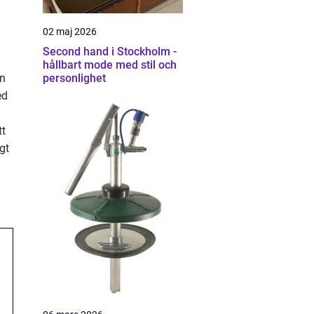
02 maj 2026
Second hand i Stockholm -
hållbart mode med stil och
an
personlighet
ed
tt
gt