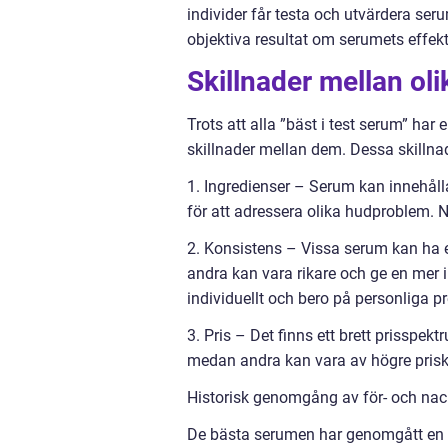
individer får testa och utvärdera ser
objektiva resultat om serumets effek
Skillnader mellan oli
Trots att alla ”bäst i test serum” ha
skillnader mellan dem. Dessa skillna
1. Ingredienser – Serum kan innehåll
för att adressera olika hudproblem. 
2. Konsistens – Vissa serum kan ha 
andra kan vara rikare och ge en mer 
individuellt och bero på personliga p
3. Pris – Det finns ett brett prisspe
medan andra kan vara av högre priskl
Historisk genomgång av för- och nack
De bästa serumen har genomgått en ut