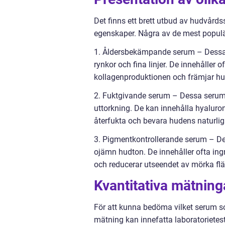
Det finns ett brett utbud av hudvår
egenskaper. Några av de mest populär
1. Åldersbekämpande serum – Dessa 
rynkor och fina linjer. De innehåller 
kollagenproduktionen och främjar hud
2. Fuktgivande serum – Dessa serum är
uttorkning. De kan innehålla hyaluron
återfukta och bevara hudens naturlig
3. Pigmentkontrollerande serum – De
ojämn hudton. De innehåller ofta ing
och reducerar utseendet av mörka flä
Kvantitativa mätning
För att kunna bedöma vilket serum som
mätning kan innefatta laboratorietester