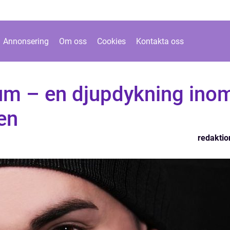
Annonsering
Om oss
Cookies
Kontakta oss
rum – en djupdykning ino
en
redaktio