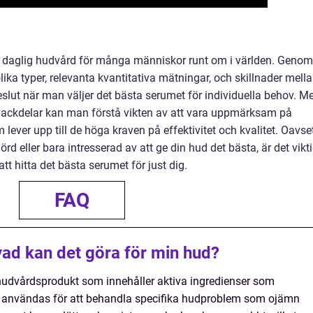
l av daglig hudvård för många människor runt om i världen. Genom
lika typer, relevanta kvantitativa mätningar, och skillnader mell
slut när man väljer det bästa serumet för individuella behov. M
nackdelar kan man förstå vikten av att vara uppmärksam på
lever upp till de höga kraven på effektivitet och kvalitet. Oavse
 eller bara intresserad av att ge din hud det bästa, är det vikti
tt hitta det bästa serumet för just dig.
FAQ
vad kan det göra för min hud?
hudvårdsprodukt som innehåller aktiva ingredienser som
an användas för att behandla specifika hudproblem som ojämn