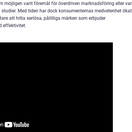
um möjligen varit föremål för överdriven marknadsföring eller var
ga studier. Med tiden har dock konsumenternas medvetenhet ökat
ttare att hitta seriösa, pålitliga märken som erbjuder
effektivitet.