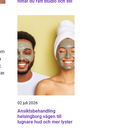
hittar du rätt studio och stil
som
a
,
er.
02 juli 2026
Ansiktsbehandling
helsingborg vägen till
lugnare hud och mer lyster