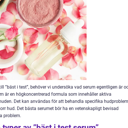
ill ”bäst i test”, behöver vi undersöka vad serum egentligen är o
rum är en högkoncentrerad formula som innehåller aktiva
 huden. Det kan användas för att behandla specifika hudproble
orr hud. Det bästa serumet bör ha en vetenskapligt bevisad
ika problem.
 typer av ”bäst i test serum”