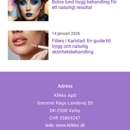
Botox lund trygg behandling för
ett naturligt resultat
14 januari 2026
Fillers i Karlstad: En guide till
trygg och naturlig
skönhetsbehandling
Adress
web:
www.klikko.dk