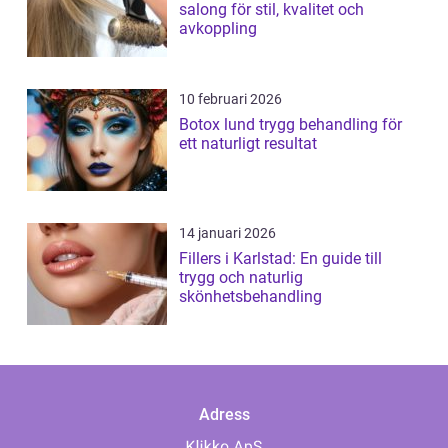
salong för stil, kvalitet och
avkoppling
10 februari 2026
Botox lund trygg behandling för
ett naturligt resultat
14 januari 2026
Fillers i Karlstad: En guide till
trygg och naturlig
skönhetsbehandling
Adress