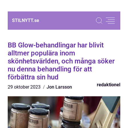
STILNYTT.
se
BB Glow-behandlingar har blivit
alltmer populära inom
skönhetsvärlden, och många söker
nu denna behandling för att
förbättra sin hud
redaktionel
29 oktober 2023
Jon Larsson