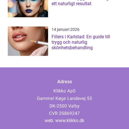
ett naturligt resultat
14 januari 2026
Fillers i Karlstad: En guide till
trygg och naturlig
skönhetsbehandling
Adress
web:
www.klikko.dk