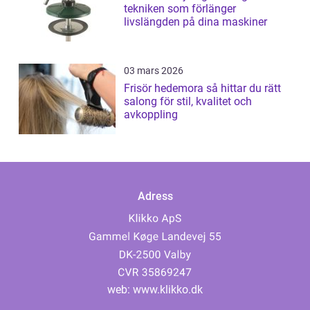
tekniken som förlänger
livslängden på dina maskiner
03 mars 2026
Frisör hedemora så hittar du rätt
salong för stil, kvalitet och
avkoppling
Adress
web:
www.klikko.dk