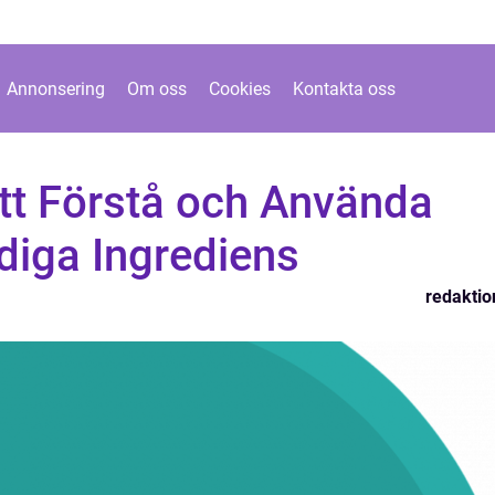
Annonsering
Om oss
Cookies
Kontakta oss
Att Förstå och Använda
iga Ingrediens
redaktio