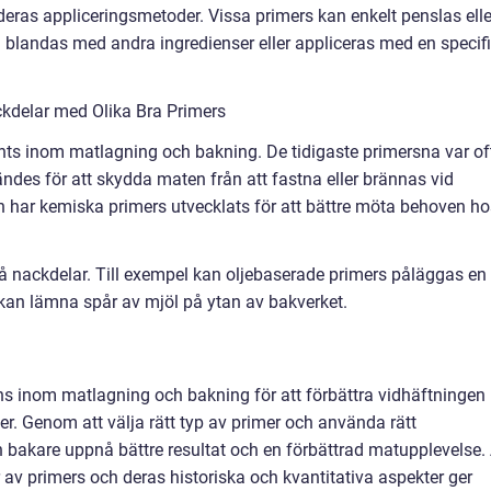
deras appliceringsmetoder. Vissa primers kan enkelt penslas elle
blandas med andra ingredienser eller appliceras med en specif
kdelar med Olika Bra Primers
ts inom matlagning och bakning. De tidigaste primersna var of
ndes för att skydda maten från att fastna eller brännas vid
 har kemiska primers utvecklats för att bättre möta behoven ho
så nackdelar. Till exempel kan oljebaserade primers påläggas en 
an lämna spår av mjöl på ytan av bakverket.
ns inom matlagning och bakning för att förbättra vidhäftningen
r. Genom att välja rätt typ av primer och använda rätt
 bakare uppnå bättre resultat och en förbättrad matupplevelse. 
r av primers och deras historiska och kvantitativa aspekter ger