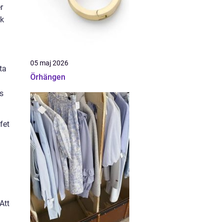
r
ik
05 maj 2026
ta
Örhängen
s
fet
Att