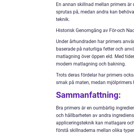
En annan skillnad mellan primers är 
sprutas på, medan andra kan behöva 
teknik.
Historisk Genomgång av För-och Nac
Under århundraden har primers använ
baserade på naturliga fetter och anvä
matlagning över öppen eld. Med tiden
modern matlagning och bakning.
Trots deras fördelar har primers ock
smak på maten, medan mjölprimers k
Sammanfattning:
Bra primers är en oumbärlig ingredie
och hållbarheten av andra ingrediense
appliceringsteknik kan matlagare och
förstå skillnaderna mellan olika type