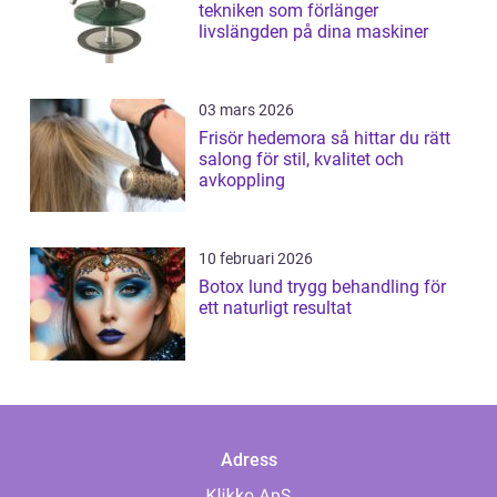
tekniken som förlänger
livslängden på dina maskiner
03 mars 2026
Frisör hedemora så hittar du rätt
salong för stil, kvalitet och
avkoppling
10 februari 2026
Botox lund trygg behandling för
ett naturligt resultat
Adress