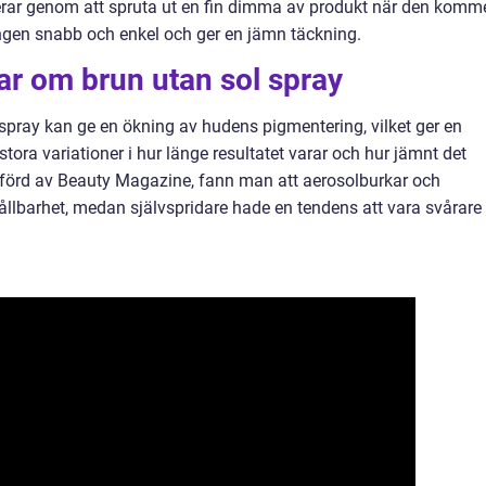
erar genom att spruta ut en fin dimma av produkt när den komme
ngen snabb och enkel och ger en jämn täckning.
ar om brun utan sol spray
 spray kan ge en ökning av hudens pigmentering, vilket ger en
stora variationer i hur länge resultatet varar och hur jämnt det
tförd av Beauty Magazine, fann man att aerosolburkar och
lbarhet, medan självspridare hade en tendens att vara svårare 