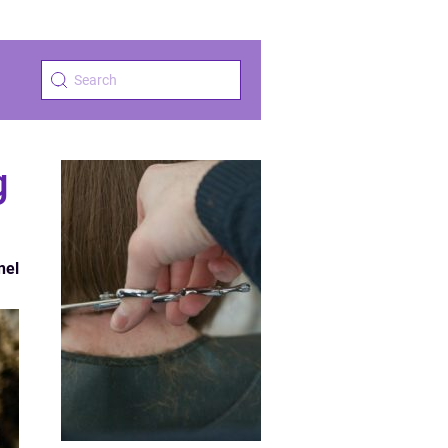
g
nel