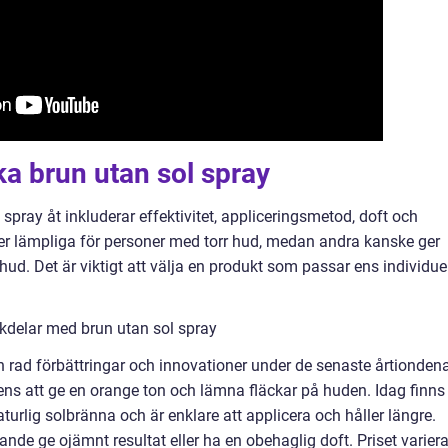
ka brun utan sol spray
spray åt inkluderar effektivitet, appliceringsmetod, doft och
er lämpliga för personer med torr hud, medan andra kanske ger
 hud. Det är viktigt att välja en produkt som passar ens individue
kdelar med brun utan sol spray
 rad förbättringar och innovationer under de senaste årtiondena
ens att ge en orange ton och lämna fläckar på huden. Idag finns
urlig solbränna och är enklare att applicera och håller längre.
ande ge ojämnt resultat eller ha en obehaglig doft. Priset variera