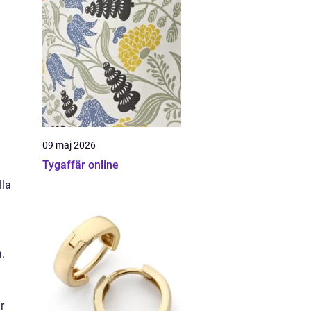
09 maj 2026
Tygaffär online
lla
.
r