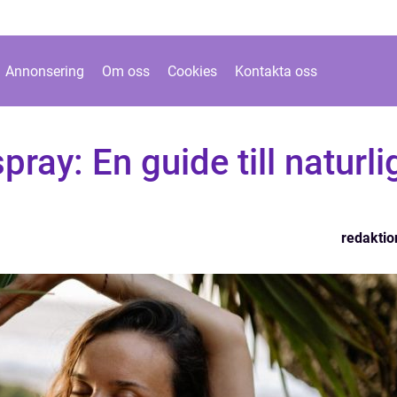
Annonsering
Om oss
Cookies
Kontakta oss
pray: En guide till naturli
redaktio