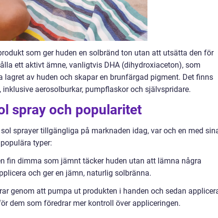
produkt som ger huden en solbränd ton utan att utsätta den för
ålla ett aktivt ämne, vanligtvis DHA (dihydroxiaceton), som
a lagret av huden och skapar en brunfärgad pigment. Det finns
y, inklusive aerosolburkar, pumpflaskor och självspridare.
ol spray och popularitet
n sol sprayer tillgängliga på marknaden idag, var och en med sin
populära typer:
 en fin dimma som jämnt täcker huden utan att lämna några
 applicera och ger en jämn, naturlig solbränna.
rar genom att pumpa ut produkten i handen och sedan applicer
ör dem som föredrar mer kontroll över appliceringen.