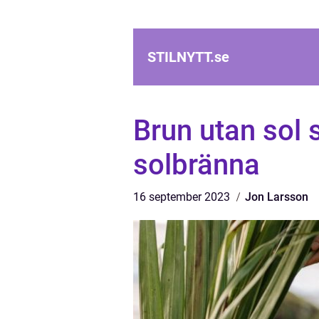
STILNYTT.
se
Brun utan sol s
solbränna
16 september 2023
Jon Larsson