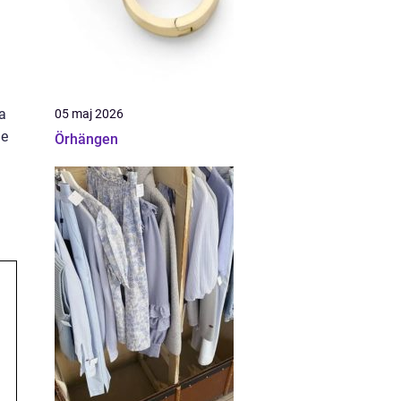
na
05 maj 2026
ge
Örhängen