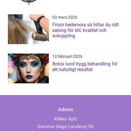
03 mars 2026
Frisör hedemora så hittar du rätt
salong för stil, kvalitet och
avkoppling
10 februari 2026
Botox lund trygg behandling för
ett naturligt resultat
Adress