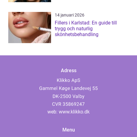
14 januari 2026
Fillers i Karlstad: En guide till
trygg och naturlig
skönhetsbehandling
Adress
web:
www.klikko.dk
Menu