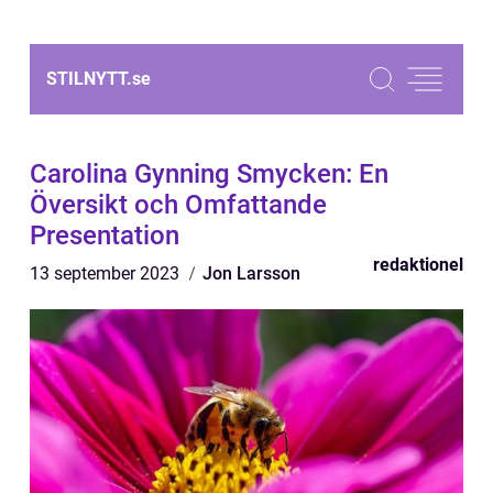
STILNYTT.
se
Carolina Gynning Smycken: En
Översikt och Omfattande
Presentation
redaktionel
13 september 2023
Jon Larsson