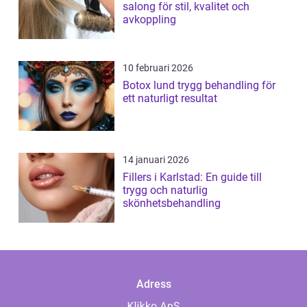
salong för stil, kvalitet och
avkoppling
10 februari 2026
Botox lund trygg behandling för
ett naturligt resultat
14 januari 2026
Fillers i Karlstad: En guide till
trygg och naturlig
skönhetsbehandling
Adress