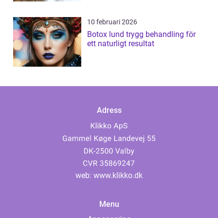
10 februari 2026
Botox lund trygg behandling för
ett naturligt resultat
Adress
web:
www.klikko.dk
Menu