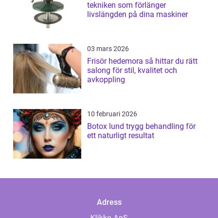
tekniken som förlänger
livslängden på dina maskiner
03 mars 2026
Frisör hedemora så hittar du rätt
salong för stil, kvalitet och
avkoppling
10 februari 2026
Botox lund trygg behandling för
ett naturligt resultat
Adress