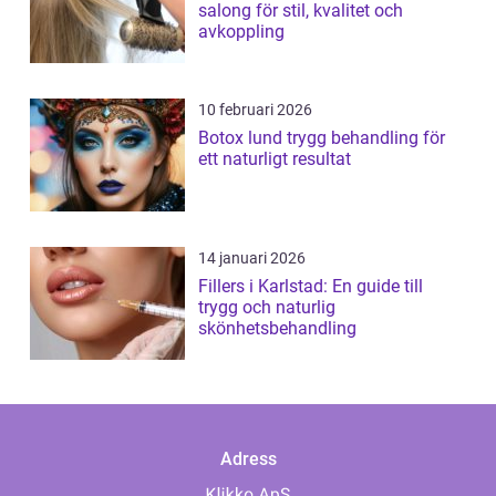
salong för stil, kvalitet och
avkoppling
10 februari 2026
Botox lund trygg behandling för
ett naturligt resultat
14 januari 2026
Fillers i Karlstad: En guide till
trygg och naturlig
skönhetsbehandling
Adress