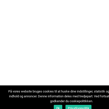
På vores website bruges cookies til at huske dine indstillinger, statistik o
indhold og annoncer. Denne information deles med tredjepart. Ved fortsa
godkender du cookiepolitikken.
Ok
Privatlivspolitik