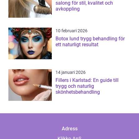
salong för stil, kvalitet och
avkoppling
10 februari 2026
Botox lund trygg behandling för
ett naturligt resultat
14 januari 2026
Fillers i Karlstad: En guide till
trygg och naturlig
skönhetsbehandling
Adress