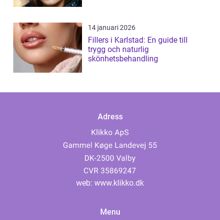
14 januari 2026
Fillers i Karlstad: En guide till
trygg och naturlig
skönhetsbehandling
Adress
web:
www.klikko.dk
Menu