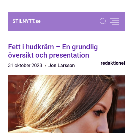
STILNYTT.
se
Fett i hudkräm – En grundlig
översikt och presentation
redaktionel
31 oktober 2023
Jon Larsson