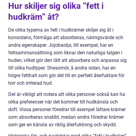
Hur skiljer sig olika ”fett i
hudkräm” åt?
De olika typerna av fett i hudkrämer skiljer sig åt i
konsistens, förmåga att absorberas, näringsvärde och
andra egenskaper. Jojobaolja, till exempel, har en
fettsammansättning som liknar den naturliga talgen i
huden, vilket gör den lätt att absorbera och anpassa sig
till olika hudtyper. Sheasmör, å andra sidan, har en
högre fetthalt som gör det till en perfekt återfuktare för
torr och irriterad hud.
Det är viktigt att notera att olika personer också kan ha
olika preferenser när det kommer till hudkänsla och
doft. Vissa personer föredrar till exempel lättare krämer
som absorberas snabbt, medan andra föredrar krämer
som ger en känsla av riklig återfuktning och skydd.
Historiska för- och nackdelar med olika ”fett i hudkräm”