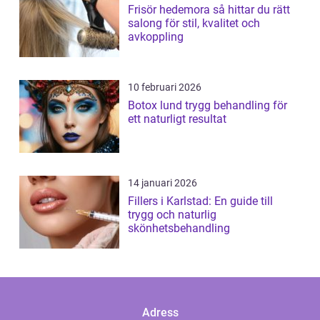
Frisör hedemora så hittar du rätt
salong för stil, kvalitet och
avkoppling
10 februari 2026
Botox lund trygg behandling för
ett naturligt resultat
14 januari 2026
Fillers i Karlstad: En guide till
trygg och naturlig
skönhetsbehandling
Adress