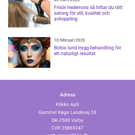
Frisör hedemora så hittar du rätt
salong för stil, kvalitet och
avkoppling
10 februari 2026
Botox lund trygg behandling för
ett naturligt resultat
Adress