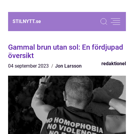
STILNYTT.
se
Gammal brun utan sol: En fördjupad
översikt
redaktionel
04 september 2023
Jon Larsson