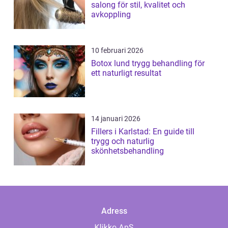
salong för stil, kvalitet och
avkoppling
10 februari 2026
Botox lund trygg behandling för
ett naturligt resultat
14 januari 2026
Fillers i Karlstad: En guide till
trygg och naturlig
skönhetsbehandling
Adress