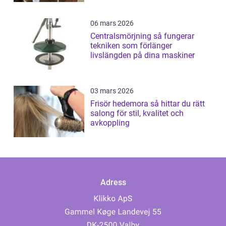
06 mars 2026
Centralsmörjning så fungerar
tekniken som förlänger
livslängden på dina maskiner
03 mars 2026
Frisör hedemora så hittar du rätt
salong för stil, kvalitet och
avkoppling
Adress