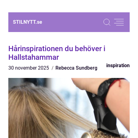
STILNYTT.
se
Hårinspirationen du behöver i
Hallstahammar
inspiration
30 november 2025
Rebecca Sundberg