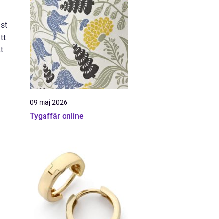
nst
tt
t
09 maj 2026
Tygaffär online