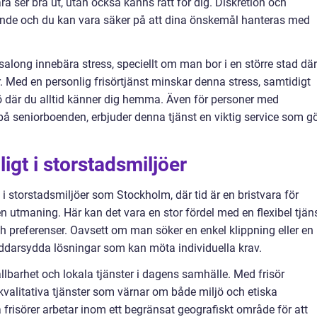
bara ser bra ut, utan också känns rätt för dig. Diskretion och
gande och du kan vara säker på att dina önskemål hanteras med
salong innebära stress, speciellt om man bor i en större stad där
. Med en personlig frisörtjänst minskar denna stress, samtidigt
jö där du alltid känner dig hemma. Även för personer med
på seniorboenden, erbjuder denna tjänst en viktig service som g
ligt i storstadsmiljöer
 i storstadsmiljöer som Stockholm, där tid är en bristvara för
 utmaning. Här kan det vara en stor fördel med en flexibel tjän
h preferenser. Oavsett om man söker en enkel klippning eller en
äddarsydda lösningar som kan möta individuella krav.
ållbarhet och lokala tjänster i dagens samhälle. Med frisör
kvalitativa tjänster som värnar om både miljö och etiska
frisörer arbetar inom ett begränsat geografiskt område för att