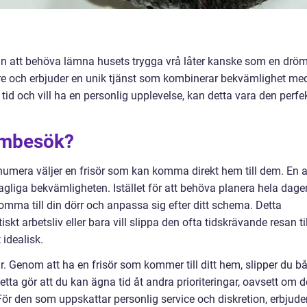
 utan att behöva lämna husets trygga vrå låter kanske som en dröm
are och erbjuder en unik tjänst som kombinerar bekvämlighet me
tid och vill ha en personlig upplevelse, kan detta vara den perfe
hembesök?
a numera väljer en frisör som kan komma direkt hem till dem. En 
gliga bekvämligheten. Istället för att behöva planera hela dage
omma till din dörr och anpassa sig efter ditt schema. Detta
skt arbetsliv eller bara vill slippa den ofta tidskrävande resan til
 idealisk.
r. Genom att ha en frisör som kommer till ditt hem, slipper du b
tta gör att du kan ägna tid åt andra prioriteringar, oavsett om d
. För den som uppskattar personlig service och diskretion, erbjude