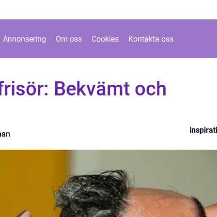
Annonsering
Om oss
Cookies
Kontakta oss
risör: Bekvämt och
inspirat
man