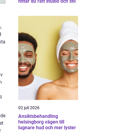
hittar du rätt studio och stil
,
d
kta
av
n
l
02 juli 2026
åde
Ansiktsbehandling
helsingborg vägen till
et
lugnare hud och mer lyster
r