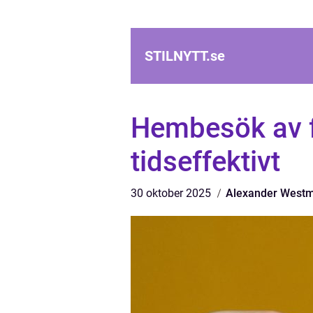
STILNYTT.
se
Hembesök av f
tidseffektivt
30 oktober 2025
Alexander West