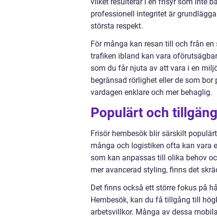
vilket resulterar i en frisyr som inte 
professionell integritet är grundläg
största respekt.
För många kan resan till och från en 
trafiken ibland kan vara oförutsägbar
som du får njuta av att vara i en mil
begränsad rörlighet eller de som bor 
vardagen enklare och mer behaglig.
Populärt och tillgäng
Frisör hembesök blir särskilt populärt
många och logistiken ofta kan vara en
som kan anpassas till olika behov oc
mer avancerad styling, finns det skr
Det finns också ett större fokus på h
Hembesök, kan du få tillgång till hög
arbetsvillkor. Många av dessa mobila 