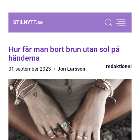
STILNYTT.
se
Hur får man bort brun utan sol på
händerna
redaktionel
01 september 2023
Jon Larsson