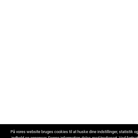
På vores website bruges cookies til at huske dine indstillinger, statistik o
indhold og annoncer. Denne information deles med tredjepart. Ved fortsa