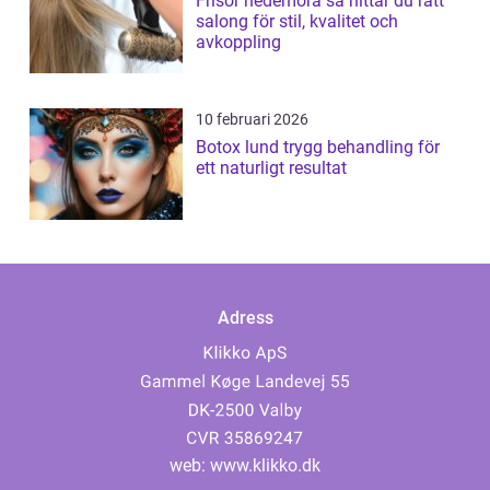
Frisör hedemora så hittar du rätt
salong för stil, kvalitet och
avkoppling
10 februari 2026
Botox lund trygg behandling för
ett naturligt resultat
Adress
web:
www.klikko.dk