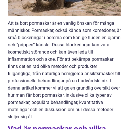
Att ta bort pormaskar är en vanlig önskan för många
människor. Pormaskar, också kända som komedoner, är
små blockeringar i porerna som kan ge huden en ojämn
och ”prippen” känsla. Dessa blockeringar kan vara
kosmetiskt störande och kan även leda till
inflammation och akne. För att bekämpa pormaskar
finns det en rad olika metoder och produkter
tillgängliga, från naturliga hemgjorda ansiktsmasker till
professionella behandlingar på en hudvårdsklinik. I
denna artikel kommer vi att ge en grundlig översikt över
hur man får bort pormaskar, inklusive olika typer av
pormaskar, populära behandlingar, kvantitativa
mätningar och en diskussion om hur dessa metoder
skiljer sig åt.
Vad är pormaskar och vilka