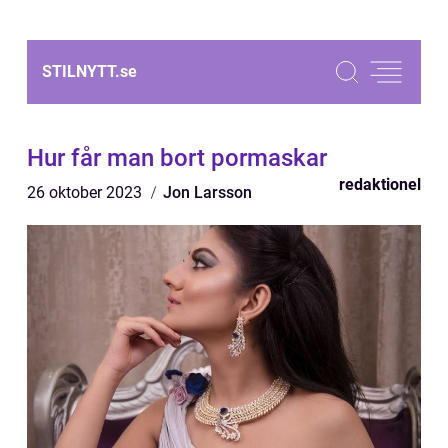
STILNYTT.
se
Hur får man bort pormaskar
redaktionel
26 oktober 2023
Jon Larsson