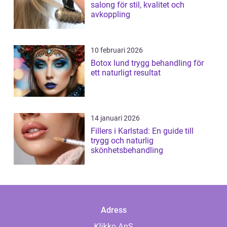
salong för stil, kvalitet och
avkoppling
10 februari 2026
Botox lund trygg behandling för
ett naturligt resultat
14 januari 2026
Fillers i Karlstad: En guide till
trygg och naturlig
skönhetsbehandling
Adress