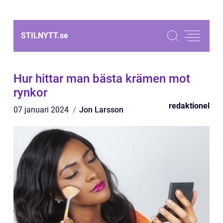
STILNYTT.
se
Hur hittar man bästa krämen mot
rynkor
redaktionel
07 januari 2024
Jon Larsson