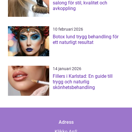
salong för stil, kvalitet och
avkoppling
10 februari 2026
Botox lund trygg behandling för
ett naturligt resultat
14 januari 2026
Fillers i Karlstad: En guide till
trygg och naturlig
skönhetsbehandling
Adress