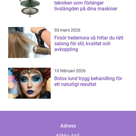
tekniken som förlänger
livslängden på dina maskiner
03 mars 2026
Frisör hedemora så hittar du rätt
salong för stil, kvalitet och
avkoppling
10 februari 2026
Botox lund trygg behandling för
ett naturligt resultat
Adress