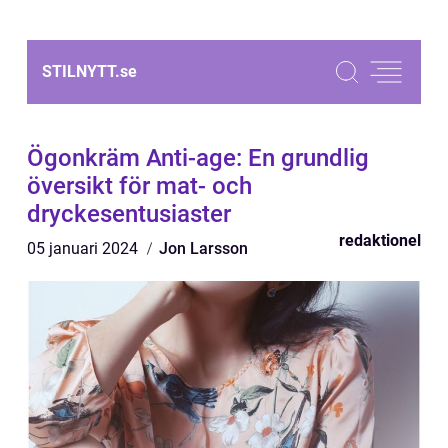
STILNYTT.
se
Ögonkräm Anti-age: En grundlig
översikt för mat- och
dryckesentusiaster
redaktionel
05 januari 2024
Jon Larsson