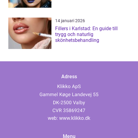
14 januari 2026
Fillers i Karlstad: En guide till
trygg och naturlig
skönhetsbehandling
Adress
web:
www.klikko.dk
Menu