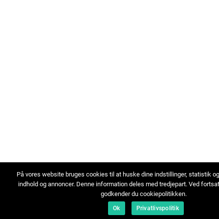
På vores website bruges cookies til at huske dine indstillinger, statistik o
indhold og annoncer. Denne information deles med tredjepart. Ved fortsa
godkender du cookiepolitikken.
Ok
Privatlivspolitik