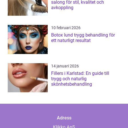
salong för stil, kvalitet och
avkoppling
10 februari 2026
Botox lund trygg behandling för
ett naturligt resultat
14 januari 2026
Fillers i Karlstad: En guide till
trygg och naturlig
skönhetsbehandling
Adress