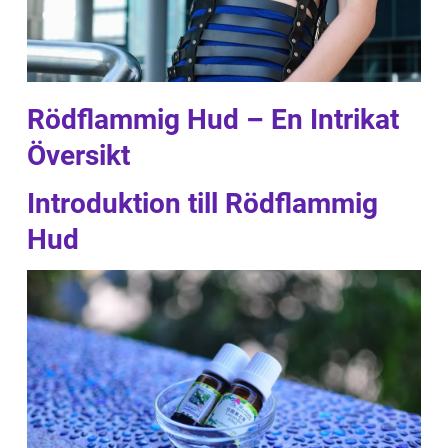
Rödflammig Hud – En Intrikat
Översikt
Introduktion till Rödflammig
Hud