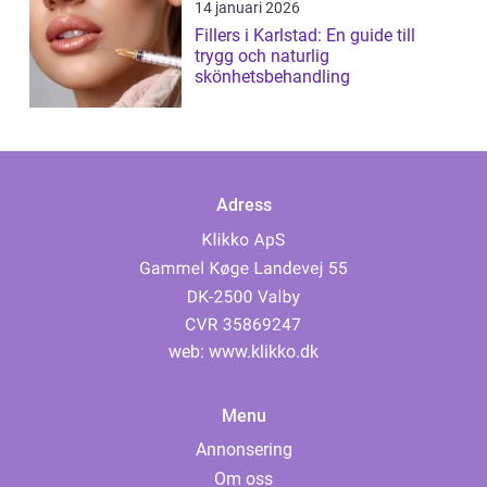
14 januari 2026
Fillers i Karlstad: En guide till
trygg och naturlig
skönhetsbehandling
Adress
web:
www.klikko.dk
Menu
Annonsering
Om oss