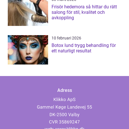
Frisör hedemora så hittar du rätt
salong för stil, kvalitet och
avkoppling
10 februari 2026
Botox lund trygg behandling för
ett naturligt resultat
Adress