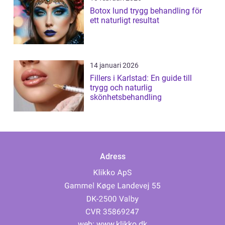
Botox lund trygg behandling för
ett naturligt resultat
14 januari 2026
Fillers i Karlstad: En guide till
trygg och naturlig
skönhetsbehandling
Adress
web:
www.klikko.dk