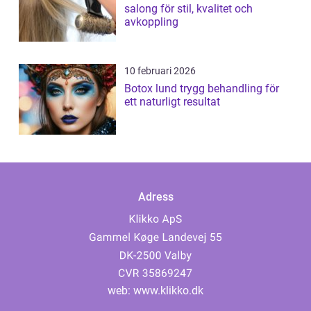
salong för stil, kvalitet och
avkoppling
10 februari 2026
Botox lund trygg behandling för
ett naturligt resultat
Adress
web:
www.klikko.dk