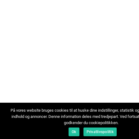
På vores website bruges cookies til at huske dine indstillinger, statistik o
indhold og annoncer. Denne information deles med tredjepart. Ved fortsa
godkender du cookiepolitikken.
Ok
Privatlivspolitik