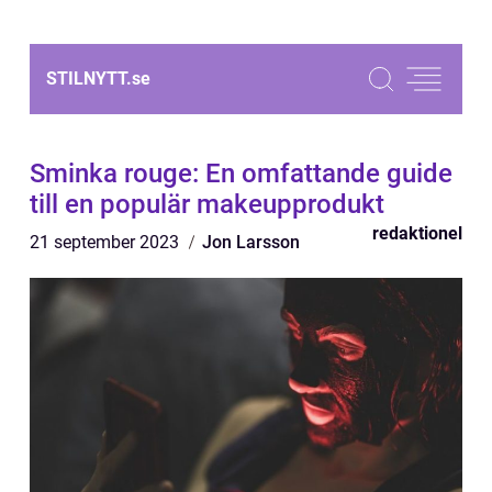
STILNYTT.
se
Sminka rouge: En omfattande guide
till en populär makeupprodukt
redaktionel
21 september 2023
Jon Larsson