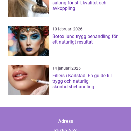
salong för stil, kvalitet och
avkoppling
10 februari 2026
Botox lund trygg behandling för
ett naturligt resultat
14 januari 2026
Fillers i Karlstad: En guide till
trygg och naturlig
skönhetsbehandling
Adress