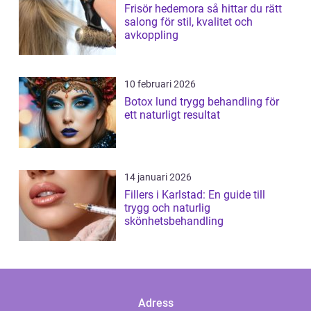
Frisör hedemora så hittar du rätt
salong för stil, kvalitet och
avkoppling
10 februari 2026
Botox lund trygg behandling för
ett naturligt resultat
14 januari 2026
Fillers i Karlstad: En guide till
trygg och naturlig
skönhetsbehandling
Adress