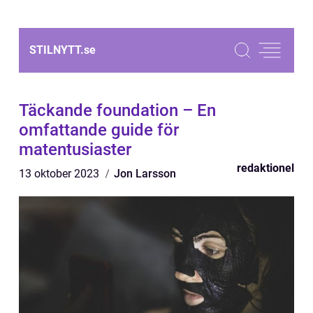
STILNYTT.
se
Täckande foundation – En
omfattande guide för
matentusiaster
redaktionel
13 oktober 2023
Jon Larsson