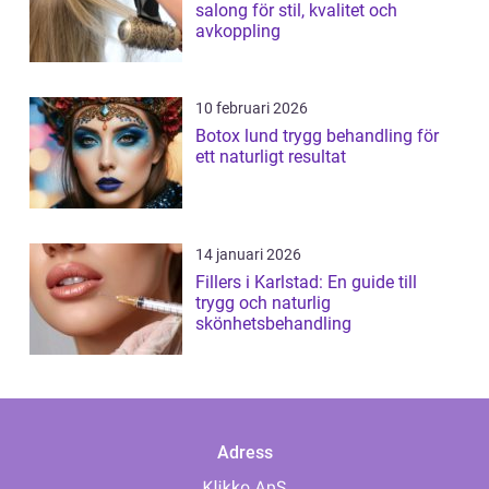
salong för stil, kvalitet och
avkoppling
10 februari 2026
Botox lund trygg behandling för
ett naturligt resultat
14 januari 2026
Fillers i Karlstad: En guide till
trygg och naturlig
skönhetsbehandling
Adress