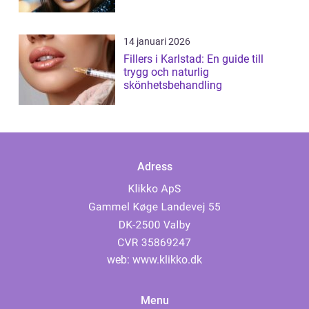
14 januari 2026
Fillers i Karlstad: En guide till
trygg och naturlig
skönhetsbehandling
Adress
web:
www.klikko.dk
Menu