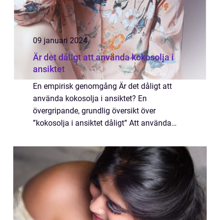
09 januari 2024
Är det dåligt att använda kokosolja i
ansiktet
En empirisk genomgång Är det dåligt att
använda kokosolja i ansiktet? En
övergripande, grundlig översikt över
”kokosolja i ansiktet dåligt” Att använda
kokosolja i ansiktet har blivit alltmer
populärt inom skönhetsvärlden. Det
marknadsför...