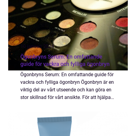
10 januari 2024
Ögonbryns Serum: En omfattande
guide för vackra och fylliga ögonbryn
Ögonbryns Serum: En omfattande guide för
vackra och fylliga ögonbryn Ögonbryn är en
viktig del av vårt utseende och kan göra en
stor skillnad för vårt ansikte. För att hjälpa
till att framhäva och forma ögonbrynen på
bästa sätt har marknaden introduc...