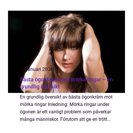
Serum ögonfransar är ett populärt
kosmetiskt alternativ för a...
11 januari 2024
Bästa ögonkräm mot mörka ringar – en
grundlig översikt
En grundlig översikt av bästa ögonkräm mot
mörka ringar Inledning: Mörka ringar under
ögonen är ett vanligt problem som påverkar
många människor. Förutom att ge en trött
och sliten utstrålning, kan de även vara