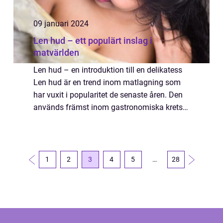
09 januari 2024
Len hud – ett populärt inslag i
matvärlden
Len hud – en introduktion till en delikatess
Len hud är en trend inom matlagning som
har vuxit i popularitet de senaste åren. Den
används främst inom gastronomiska kretsar
för att ge rätterna en extra dimension av
textur och smak. I denna artik...
1
2
3
4
5
…
28