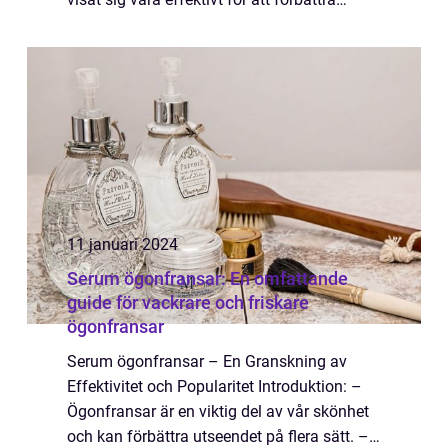
hudens hälsa och bekämpa ålderstecken.
Genom att använda en ögonkräm med
retinol ...
11 januari 2024
Serum ögonfransar: En omfattande
guide för vackrare och friskare
ögonfransar
Serum ögonfransar – En Granskning av
Effektivitet och Popularitet Introduktion: –
Ögonfransar är en viktig del av vår skönhet
och kan förbättra utseendet på flera sätt. –