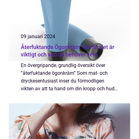
09 januari 2024
Återfuktande Ögonkräm: Varför det är
viktigt och vad du behöver veta
En övergripande, grundlig översikt över
”återfuktande ögonkräm” Som mat- och
dryckesentusiast inser du förmodligen
vikten av att ta hand om din kropp och hud
på rätt sätt. Men när det gäller att vårda
ögonområdet kan det vara svårt att hi...