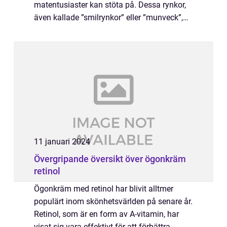
matentusiaster kan stöta på. Dessa rynkor,
även kallade ”smilrynkor” eller ”munveck”,
kan vara frustrerande och påverka ens
självförtroende. Men det finns f...
11 januari 2024
Övergripande översikt över ögonkräm
retinol
Ögonkräm med retinol har blivit alltmer
populärt inom skönhetsvärlden på senare år.
Retinol, som är en form av A-vitamin, har
visat sig vara effektivt för att förbättra