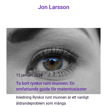
Jon Larsson
12 januari 2024
Ta bort rynkor runt munnen: En
omfattande guide för matentusiaster
Inledning Rynkor runt munnen är ett vanligt
åldrandeproblem som många