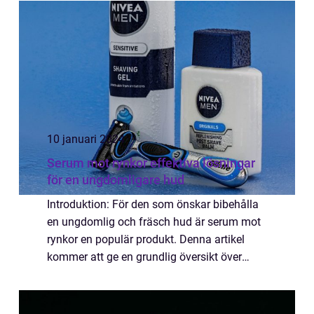
svåra att bli av med. Därför är det vik...
10 januari 2024
Serum mot rynkor effektiva lösningar
för en ungdomligare hud
Introduktion: För den som önskar bibehålla
en ungdomlig och fräsch hud är serum mot
rynkor en populär produkt. Denna artikel
kommer att ge en grundlig översikt över
serum mot rynkor och presentera olika typer
som finns tillgängliga på marknaden. Vi k...