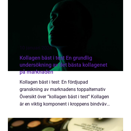
10 januari 2024
Kollagen bäst i test En grundlig
undersökning av det bästa kollagenet
på marknaden
Kollagen bäst i test: En fördjupad
granskning av marknadens toppalternativ
Översikt över ”kollagen bäst i test” Kollagen
är en viktig komponent i kroppens bindväv
och har blivit allt populärare som ett
kosttillskott för att förbättra hude...